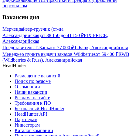
Вдохновляющие HR-практики и тренды в управлении
персоналом
Вакансии дня
Мерчендайзер-грузчик (ст-ца
Александрийская)
от
38 150
до
41 150
₽
FIX PRICE,
Александрийская
Представитель Т-Банка
от
77 000
₽
Т-Банк, Александрийская
Менеджер пункта выдачи заказов Wildberries
от
59 400
₽
RWB
(Wildberries & Russ), Александрийская
HeadHunter
Размещение вакансий
Поиск по резюме
О компании
Наши вакансии
Реклама на сайте
Требования к ПО
Безопасный HeadHunter
HeadHunter API
Партнерам
Инвесторам
Каталог компаний
Поиск по вакансиям в Александрийской