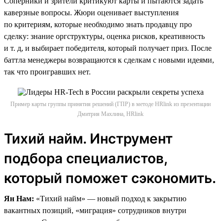
Соперники и зрители критикуют карты и пытаются задать
каверзные вопросы. Жюри оценивает выступления
по критериям, которые необходимо знать продавцу про
сделку: знание оргструктуры, оценка рисков, креативность
и т. д, и выбирает победителя, который получает приз. После
баттла менеджеры возвращаются к сделкам с новыми идеями,
так что проигравших нет.
Пример карты группы принятия решений (ГПР) в методе HRlink из презентации
Дмитрия Махлина, HRlink
Тихий найм. Инструмент
подбора специалистов,
который поможет сэкономить.
Ян Нам:
«Тихий найм» — новый подход к закрытию
вакантных позиций, «миграция» сотрудников внутри