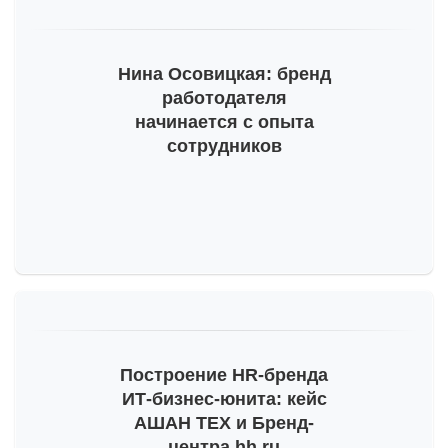
Тогда мы сможем отправлять вам важную
информацию про развитие бренда работодателя.
Пожалуйста, проверьте почту и, на всякий случай,
Нина Осовицкая: бренд
просмотрите папку «Спам».
работодателя
начинается с опыта
сотрудников
Построение
HR-бренда
ИТ-бизнес
-юнита: кейс
АШАН ТЕХ и Бренд-
центра hh.ru