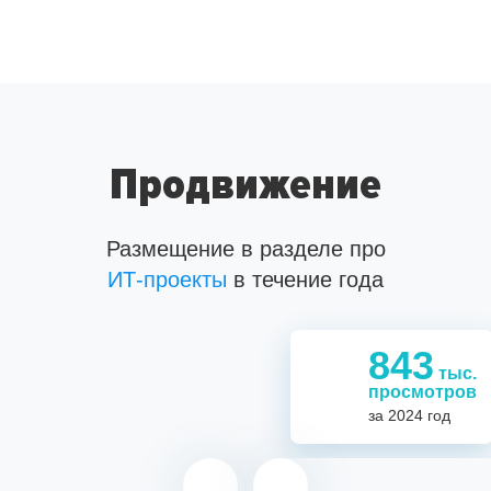
Продвижение
Размещение в разделе про
ИТ-проекты
ИТ-проекты
ИТ-специалистов
в течение года
843
тыс.
1,1
843
просмотров
за 2024 год