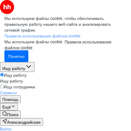
Мы используем файлы cookie, чтобы обеспечивать
правильную работу нашего веб-сайта и анализировать
сетевой трафик.
Электронная почта (рабочая)
Электронная почта (рабочая)
Электронная почта (рабочая)
Правила использования файлов cookie
Мы используем файлы cookie.
Правила использования
файлов cookie
Понятно
Фамилия
Фамилия
Фамилия
Ищу работу
Ищу работу
Ищу работу
Имя
Имя
Имя
Ищу сотрудника
Сервисы
Помощь
Компания
Компания
Компания
Ещё
Поиск
Александрийская
Войти
Подписаться на рассылку
Подписаться на рассылку