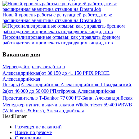
Новый уровень работы с репутацией работодателя:
расширенная аналитика отзывов на Dream Job
Персонализированные отзывы: как управлять брендом
работодателя и привлекать подходящих кандидатов
Вакансии дня
Мерчендайзер-грузчик (ст-ца
Александрийская)
от
38 150
до
41 150
₽
FIX PRICE,
Александрийская
Пекарь (Александрийская, Александрийская, Швыдковский,
2а)
от
46 000
до
56 000
₽
Пятёрочка, Александрийская
Представитель в Т-Bank
от
77 000
₽
Т-Банк, Александрийская
Менеджер пункта выдачи заказов Wildberries
от
59 400
₽
RWB
(Wildberries & Russ), Александрийская
HeadHunter
Размещение вакансий
Поиск по резюме
О компании