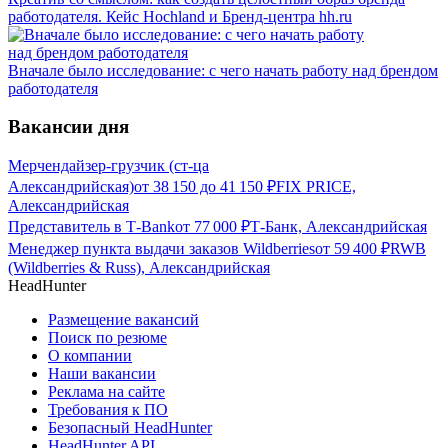
работодателя. Кейс Hochland и Бренд-центра hh.ru
Вначале было исследование: с чего начать работу над брендом
работодателя
Вакансии дня
Мерчендайзер-грузчик (ст-ца
Александрийская)
от
38 150
до
41 150
₽
FIX PRICE,
Александрийская
Представитель в Т-Bank
от
77 000
₽
Т-Банк, Александрийская
Менеджер пункта выдачи заказов Wildberries
от
59 400
₽
RWB
(Wildberries & Russ), Александрийская
HeadHunter
Размещение вакансий
Поиск по резюме
О компании
Наши вакансии
Реклама на сайте
Требования к ПО
Безопасный HeadHunter
HeadHunter API