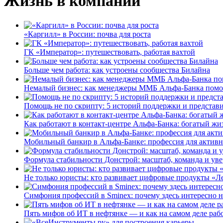
Жизнь в компании
«Каргилл» в России: почва для роста
ГК «Император»: путешествовать, работая вахтой
Больше чем работа: как устроены сообщества Билайна
Немалый бизнес: как менеджеры ММБ Альфа-Банка помо
Помощь не по скрипту: 5 историй поддержки и представ
Как работают в контакт-центре Альфа-Банка: богатый жи
Мобильный банкир в Альфа-Банке: профессия для актив
Формула стабильности Донстрой: масштаб, команда и уве
Не только юристы: кто развивает цифровые продукты «Ле
Симфония профессий в Sminex: почему здесь интересно н
Пять мифов об ИТ в нефтянке — и как на самом деле работ