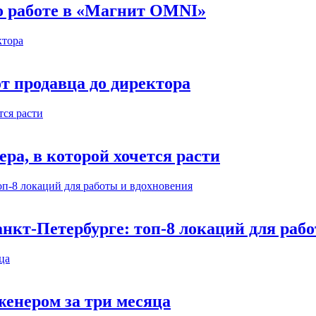
 о работе в «Магнит OMNI»
т продавца до директора
а, в которой хочется расти
нкт-Петербурге: топ-8 локаций для раб
енером за три месяца