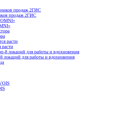
ников продаж 2ГИС
OMNI»
ора
 расти
-8 локаций для работы и вдохновения
OIS