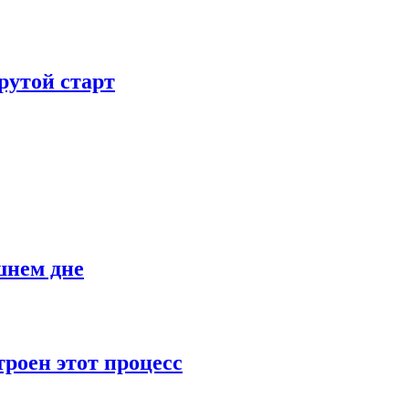
рутой старт
шнем дне
роен этот процесс