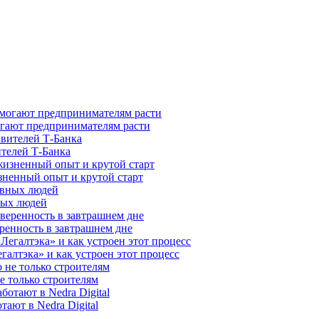
гают предпринимателям расти
ителей Т-Банка
зненный опыт и крутой старт
ных людей
ренность в завтрашнем дне
галтэка» и как устроен этот процесс
е только строителям
ают в Nedra Digital