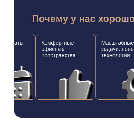
Почему у нас хорош
маты
Комфортные
Масштабные
офисные
задачи, новейшие
пространства
технологии
Видео о нас