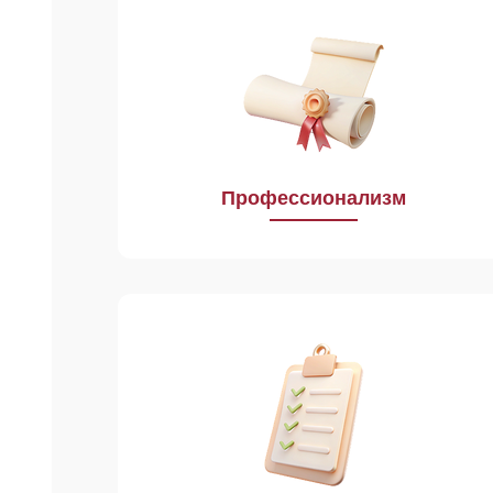
Постоянное повышение уровня
знаний и личностных качеств наших
работников определяет успех
и устойчивое развитие Учреждения.
Профессионализм
В нашей работе важны
беспристрастность, отсутствие
предвзятости в суждении
о чем‑либо, способность давать
независимую оценку.