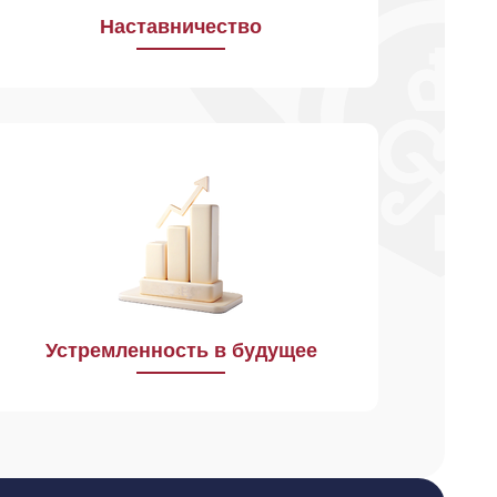
Учреждения.
Наставничество
Мы стараемся идти на шаг впереди
в технологиях, в знаниях и качествах
наших работников. Мы предвидим,
что будет завтра, и готовимся
к этому сегодня. Мы каждый день
мы стараемся работать лучше, чем
вчера.
Устремленность в будущее