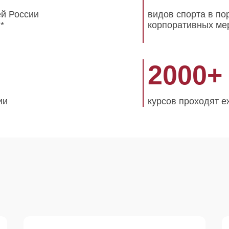
ей России
видов спорта в п
*
корпоративных ме
2000
+
ии
курсов проходят е