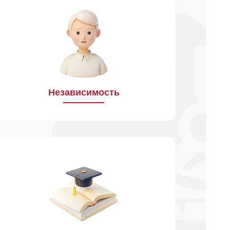
Мы самостоятельны в принятии
решений, уважаем
индивидуальность окружающих,
отсутствие зависимости от влияния
других лиц и обстоятельств,
от устоявшихся предубеждений
и стереотипов. Мы поддерживаем
приверженность принципам
Независимость
партнёрства.
Мы постоянно развиваемся
и учимся. Наши опытные работники
помогают овладевать
профессиональными навыками
и определёнными компетенциями,
передают опыт другим работникам