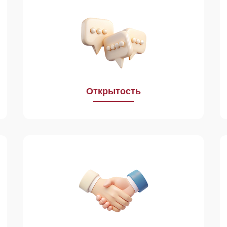
Мы готовы к общению,
восприимчивы к новым знаниям
и подходам в работе.
Открытость
Мы с уважением относимся к нашим
заявителям, заказчикам
и контрагентам. Мы всегда
внимательно слушаем и слышим
друг друга вне зависимости
от занимаемых должностей.