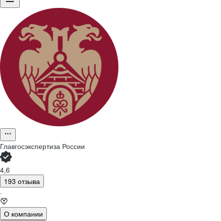
Главгосэкспертиза России
4,6
193 отзыва
·
О компании