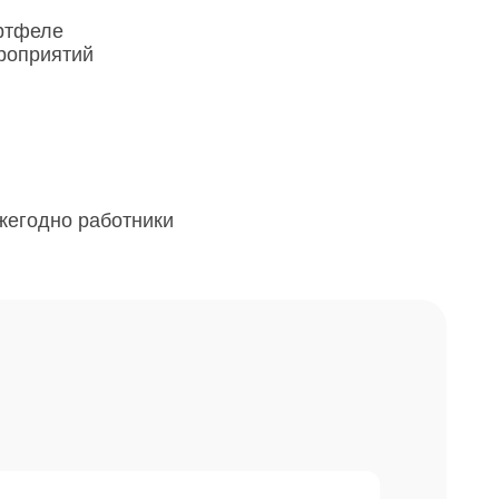
ортфеле
роприятий
жегодно работники