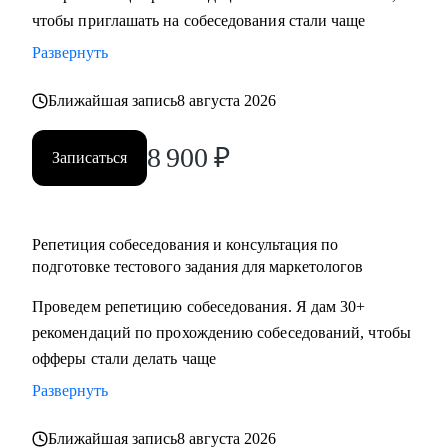
чтобы приглашать на собеседования стали чаще
достижения намеченных целей
• Оценить навыки в маркетинге и дам рекомендации, что и
Развернуть
как следует улучшить
• Отвечу на любые вопросы, связанные с карьерой
Ближайшая запись
8 августа 2026
маркетолога и поиском работы
8 900
₽
Записаться
Кому могу помочь:
Маркетологам и специалистам в отделах маркетинга, если
ты:
Репетиция собеседования и консультация по
• Начинающий в профессии
подготовке тестового задания для маркетологов
• Хочешь выйти на новый этап карьеры
Проведем репетицию собеседования. Я дам 30+
• Планируешь сменить роль или профиль
рекомендаций по прохождению собеседований, чтобы
• Стремишься стать руководителем
офферы стали делать чаще
• Хочешь быть полностью уверен в своём резюме и
коммуникациях
Развернуть
Ближайшая запись
8 августа 2026