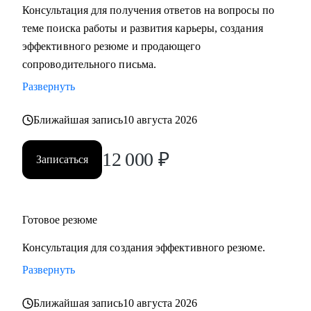
Консультация для получения ответов на вопросы по
теме поиска работы и развития карьеры, создания
С чем помогу:
эффективного резюме и продающего
• Разработать карьерную стратегию и план перехода в IT из
сопроводительного письма.
других сфер.
Развернуть
• Определить, какие из имеющихся навыков можно
применить сейчас, а чему можно научиться в процессе
Ближайшая запись
10 августа 2026
смены вектора.
• Правильно преподнести текущий опыт как в резюме, так
12 000
₽
Записаться
и в самопрезентации на интервью.
• Разобраться в рынке IT и его трендах.
Кому могу помочь:
Готовое резюме
• IT-специалистам от начального уровня до руководителей
Консультация для создания эффективного резюме.
в направлениях: Разработка, Тестирование, Техническая
поддержка, Прикладное и системное администрирование,
Развернуть
DevOps, Продуктовый и Проектный менеджмент,
Ближайшая запись
10 августа 2026
Системная аналитика