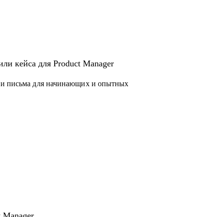
или кейса для Product Manager
 и письма для начинающих и опытных
 законов и подзаконных актов
чера
t Manager