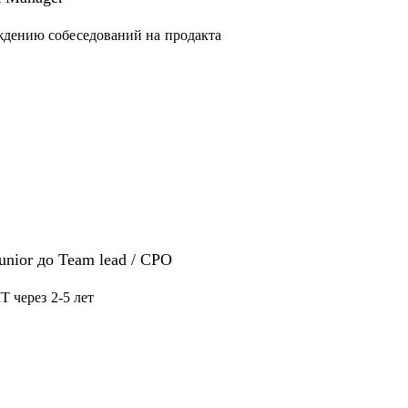
конфликтной ситуации
ждению собеседований на продакта
нерам - советами по карьере, процессам и
как собирать, мотивировать, управлять
Junior до Team lead / CPO
T через 2-5 лет