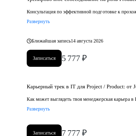
• Разобраться что делать в непонятной проектной / 
Консультация по эффективной подготовке к прохо
Кому могу помочь:
Развернуть
• Junior и Middle проджектам, продактам и продакт оу
работе с продуктом
• Руководителям разных уровней, тимлидам, C-suit - 
Ближайшая запись
14 августа 2026
распределенной командой
5 777
₽
Записаться
Карьерный трек в IT для Project / Product: от 
Как может выглядеть твоя менеджерская карьера в I
Развернуть
7 777
₽
Записаться