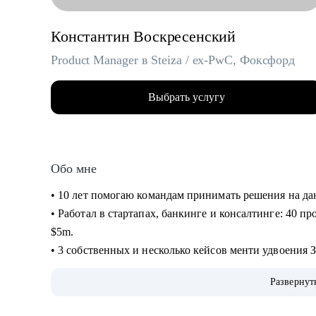
Константин Воскресенский
Product Manager в Steiza / ex-PwC, Фоксфорд
Выбрать услугу
Обо мне
• 10 лет помогаю командам принимать решения на д
• Работал в стартапах, банкинге и консалтинге: 40 пр
$5m.
• 3 собственных и несколько кейсов менти удвоения 
кейсов повышения ЗП на 30+%.
Развернут
• На ты. Не в легкости, но на чилле. Живу в Аргенти
• Люблю циферки, таблички, презенташки, кастдевить