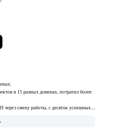
анных.
оектов в 15 разных доменах, потратил более
ЗП через смену работы, с десяток успешных
ь
не.
 по поводу и без, а вообще: