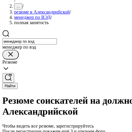
/
/
...
резюме в Александрийской
/
менеджер по ВЭД
/
полная занятость
менеджер по вэд
Резюме
Найти
Резюме соискателей на должн
Александрийской
Чтобы видеть все резюме, зарегистрируйтесь
После регистрации покажем ещё 3 и откроем фото