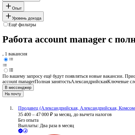
Опыт
Уровень дохода
Ещё фильтры
Работа account manager с пол
, 1 вакансия
По вашему запросу ещё будут появляться новые вакансии. При
account manager
Полная занятость
Александрийская
Ключевые сло
В мессенджер
На почту
Продавец (Александрийская, Александрийская, Комсом
35 400
–
47 000
₽
за месяц,
до вычета налогов
Без опыта
Выплаты: Два раза в месяц