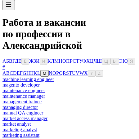
Работа и вакансии
по профессии в
Александрийской
А
Б
В
Г
Д
Е
Ж
З
И
К
Л
М
Н
О
П
Р
С
Т
У
Ф
Х
Ц
Ч
Ш
Э
Ю
Ё
Й
Щ
Ы
Я
#
A
B
C
D
E
F
G
H
I
J
K
L
N
O
P
Q
R
S
T
U
V
W
X
M
Y
Z
machine learning engineer
magento developer
maintenance engineer
maintenance manager
management trainee
managing director
manual QA engineer
market access manager
market analyst
marketing analyst
marketing assistant