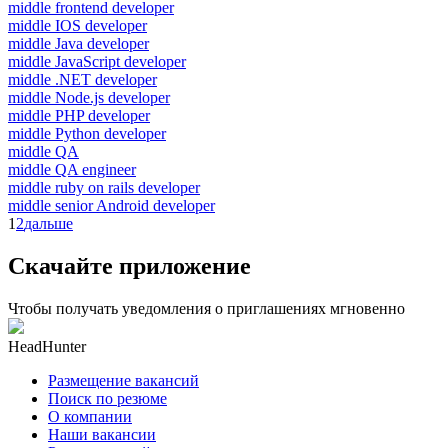
middle frontend developer
middle IOS developer
middle Java developer
middle JavaScript developer
middle .NET developer
middle Node.js developer
middle PHP developer
middle Python developer
middle QA
middle QA engineer
middle ruby on rails developer
middle senior Android developer
1
2
дальше
Скачайте приложение
Чтобы получать уведомления о приглашениях мгновенно
HeadHunter
Размещение вакансий
Поиск по резюме
О компании
Наши вакансии