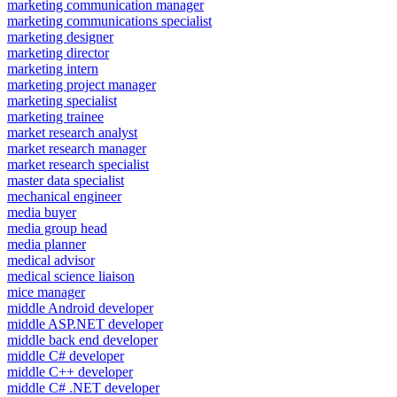
marketing communication manager
marketing communications specialist
marketing designer
marketing director
marketing intern
marketing project manager
marketing specialist
marketing trainee
market research analyst
market research manager
market research specialist
master data specialist
mechanical engineer
media buyer
media group head
media planner
medical advisor
medical science liaison
mice manager
middle Android developer
middle ASP.NET developer
middle back end developer
middle C# developer
middle C++ developer
middle C# .NET developer