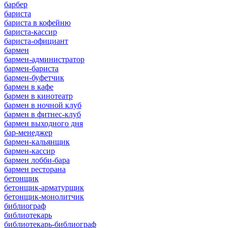
барбер
бариста
бариста в кофейню
бариста-кассир
бариста-официант
бармен
бармен-администратор
бармен-бариста
бармен-буфетчик
бармен в кафе
бармен в кинотеатр
бармен в ночной клуб
бармен в фитнес-клуб
бармен выходного дня
бар-менеджер
бармен-кальянщик
бармен-кассир
бармен лобби-бара
бармен ресторана
бетонщик
бетонщик-арматурщик
бетонщик-монолитчик
библиограф
библиотекарь
библиотекарь-библиограф