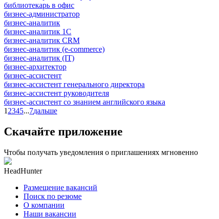
библиотекарь в офис
бизнес-администратор
бизнес-аналитик
бизнес-аналитик 1С
бизнес-аналитик CRM
бизнес-аналитик (e-commerce)
бизнес-аналитик (IT)
бизнес-архитектор
бизнес-ассистент
бизнес-ассистент генерального директора
бизнес-ассистент руководителя
бизнес-ассистент со знанием английского языка
1
2
3
4
5
...
7
дальше
Скачайте приложение
Чтобы получать уведомления о приглашениях мгновенно
HeadHunter
Размещение вакансий
Поиск по резюме
О компании
Наши вакансии