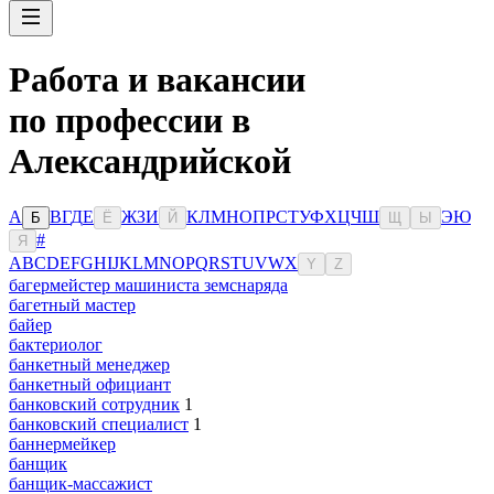
Работа и вакансии
по профессии в
Александрийской
А
В
Г
Д
Е
Ж
З
И
К
Л
М
Н
О
П
Р
С
Т
У
Ф
Х
Ц
Ч
Ш
Э
Ю
Б
Ё
Й
Щ
Ы
#
Я
A
B
C
D
E
F
G
H
I
J
K
L
M
N
O
P
Q
R
S
T
U
V
W
X
Y
Z
багермейстер машиниста земснаряда
багетный мастер
байер
бактериолог
банкетный менеджер
банкетный официант
банковский сотрудник
1
банковский специалист
1
баннермейкер
банщик
банщик-массажист