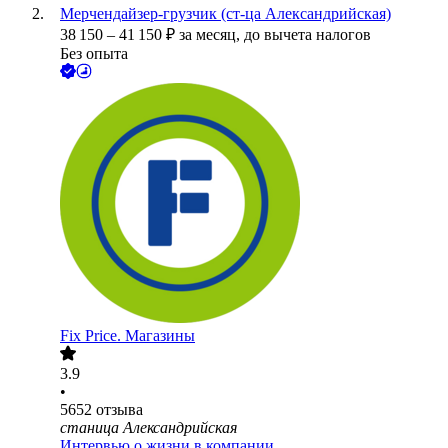
Мерчендайзер-грузчик (ст-ца Александрийская)
38 150
–
41 150
₽
за месяц,
до вычета налогов
Без опыта
Fix Price. Магазины
3.9
•
5652
отзыва
станица Александрийская
Интервью о жизни в компании