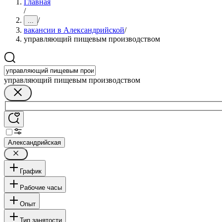
Главная
/
/
...
вакансии в Александрийской
/
управляющий пищевым производством
управляющий пищевым производством
Александрийская
График
Рабочие часы
Опыт
Тип занятости