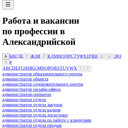
Работа и вакансии
по профессии в
Александрийской
Б
В
Г
Д
Е
Ж
З
И
К
Л
М
Н
О
П
Р
С
Т
У
Ф
Х
Ц
Ч
Ш
Э
Ю
А
Ё
Й
Щ
Ы
#
Я
A
B
C
D
E
F
G
H
I
J
K
L
M
N
O
P
Q
R
S
T
U
V
W
X
Y
Z
администратор образовательного центра
администратор объекта
администратор оздоровительного центра
администратор онлайн-офиса
администратор-оператор
администратор отдела
администратор отдела закупок
администратор отдела кадров
администратор отдела логистики
администратор отдела по работе с клиентами
администратор отдела продаж