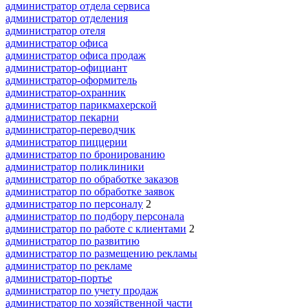
администратор отдела сервиса
администратор отделения
администратор отеля
администратор офиса
администратор офиса продаж
администратор-официант
администратор-оформитель
администратор-охранник
администратор парикмахерской
администратор пекарни
администратор-переводчик
администратор пиццерии
администратор по бронированию
администратор поликлиники
администратор по обработке заказов
администратор по обработке заявок
администратор по персоналу
2
администратор по подбору персонала
администратор по работе с клиентами
2
администратор по развитию
администратор по размещению рекламы
администратор по рекламе
администратор-портье
администратор по учету продаж
администратор по хозяйственной части