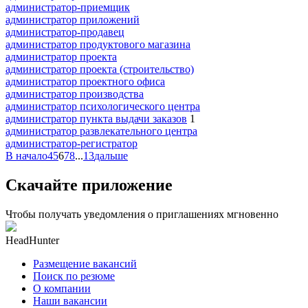
администратор-приемщик
администратор приложений
администратор-продавец
администратор продуктового магазина
администратор проекта
администратор проекта (строительство)
администратор проектного офиса
администратор производства
администратор психологического центра
администратор пункта выдачи заказов
1
администратор развлекательного центра
администратор-регистратор
В начало
4
5
6
7
8
...
13
дальше
Скачайте приложение
Чтобы получать уведомления о приглашениях мгновенно
HeadHunter
Размещение вакансий
Поиск по резюме
О компании
Наши вакансии