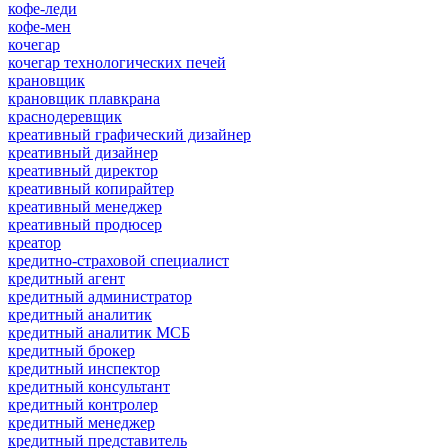
кофе-леди
кофе-мен
кочегар
кочегар технологических печей
крановщик
крановщик плавкрана
краснодеревщик
креативный графический дизайнер
креативный дизайнер
креативный директор
креативный копирайтер
креативный менеджер
креативный продюсер
креатор
кредитно-страховой специалист
кредитный агент
кредитный администратор
кредитный аналитик
кредитный аналитик МСБ
кредитный брокер
кредитный инспектор
кредитный консультант
кредитный контролер
кредитный менеджер
кредитный представитель