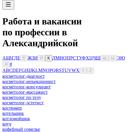
Работа и вакансии
по профессии в
Александрийской
А
Б
В
Г
Д
Е
Ж
З
И
Л
М
Н
О
П
Р
С
Т
У
Ф
Х
Ц
Ч
Ш
Э
Ю
Ё
Й
К
Щ
Ы
#
Я
A
B
C
D
E
F
G
H
I
J
K
L
M
N
O
P
Q
R
S
T
U
V
W
X
Y
Z
косметолог-диагност
косметолог-инъекционист
косметолог-консультант
косметолог-массажист
косметолог по телу
косметолог-эстетист
костюмер
котельщик
котломойщик
коуч
кофейный сомелье