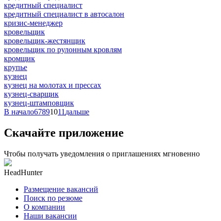
кредитный специалист
кредитный специалист в автосалон
кризис-менеджер
кровельщик
кровельщик-жестянщик
кровельщик по рулонным кровлям
кромщик
крупье
кузнец
кузнец на молотах и прессах
кузнец-сварщик
кузнец-штамповщик
В начало
6
7
8
9
10
11
дальше
Скачайте приложение
Чтобы получать уведомления о приглашениях мгновенно
HeadHunter
Размещение вакансий
Поиск по резюме
О компании
Наши вакансии