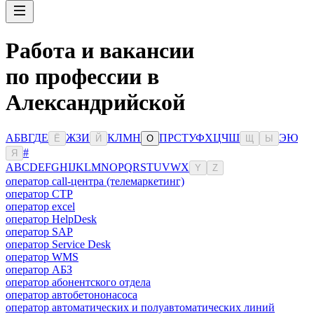
Работа и вакансии
по профессии в
Александрийской
А
Б
В
Г
Д
Е
Ж
З
И
К
Л
М
Н
П
Р
С
Т
У
Ф
Х
Ц
Ч
Ш
Э
Ю
Ё
Й
О
Щ
Ы
#
Я
A
B
C
D
E
F
G
H
I
J
K
L
M
N
O
P
Q
R
S
T
U
V
W
X
Y
Z
оператор call-центра (телемаркетинг)
оператор CTP
оператор excel
оператор HelpDesk
оператор SAP
оператор Service Desk
оператор WMS
оператор АБЗ
оператор абонентского отдела
оператор автобетононасоса
оператор автоматических и полуавтоматических линий