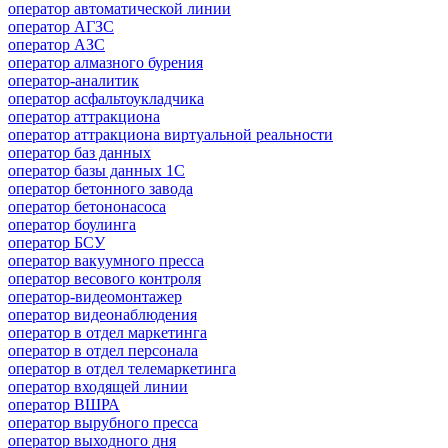
оператор автоматической линии
оператор АГЗС
оператор АЗС
оператор алмазного бурения
оператор-аналитик
оператор асфальтоукладчика
оператор аттракциона
оператор аттракциона виртуальной реальности
оператор баз данных
оператор базы данных 1С
оператор бетонного завода
оператор бетононасоса
оператор боулинга
оператор БСУ
оператор вакуумного пресса
оператор весового контроля
оператор-видеомонтажер
оператор видеонаблюдения
оператор в отдел маркетинга
оператор в отдел персонала
оператор в отдел телемаркетинга
оператор входящей линии
оператор ВШРА
оператор вырубного пресса
оператор выходного дня