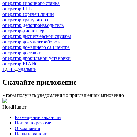
оператор гибочного станка
оператор ГНБ
оператор горячей линии
оператор гранулятора
оператор-делопроизводитель
оператор-диспетчер
оператор диспетчерской службы
оператор документооборота
оператор домашнего call-центра
оператор доставки
оператор дробильной установки
оператор ЕГАИС
1
2
3
4
5
...
9
дальше
Скачайте приложение
Чтобы получать уведомления о приглашениях мгновенно
HeadHunter
Размещение вакансий
Поиск по резюме
О компании
Наши вакансии