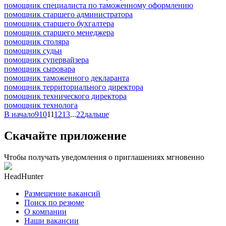
помощник специалиста по таможенному оформлению
помощник старшего администратора
помощник старшего бухгалтера
помощник старшего менеджера
помощник столяра
помощник судьи
помощник супервайзера
помощник сыровара
помощник таможенного декларанта
помощник территориального директора
помощник технического директора
помощник технолога
В начало
9
10
11
12
13
...
22
дальше
Скачайте приложение
Чтобы получать уведомления о приглашениях мгновенно
HeadHunter
Размещение вакансий
Поиск по резюме
О компании
Наши вакансии