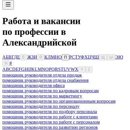
Работа и вакансии
по профессии в
Александрийской
А
Б
В
Г
Д
Е
Ж
З
И
К
Л
М
Н
О
Р
С
Т
У
Ф
Х
Ц
Ч
Ш
Э
Ю
Ё
Й
П
Щ
Ы
#
Я
A
B
C
D
E
F
G
H
I
J
K
L
M
N
O
P
Q
R
S
T
U
V
W
X
Y
Z
помощник руководителя отдела продаж
помощник руководителя отдела снабжения
помощник руководителя офиса
помощник руководителя по кадровым вопросам
помощник руководителя по маркетингу
помощник руководителя по организационным вопросам
помощник руководителя по персоналу
помощник руководителя по подбору персонала
помощник руководителя по работе с клиентами
помощник руководителя по работе с персоналом
помощник руководителя по развитию регионов