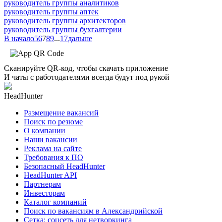
руководитель группы аналитиков
руководитель группы аптек
руководитель группы архитекторов
руководитель группы бухгалтерии
В начало
5
6
7
8
9
...
17
дальше
Сканируйте QR-код, чтобы скачать приложение
И чаты с работодателями всегда будут под рукой
HeadHunter
Размещение вакансий
Поиск по резюме
О компании
Наши вакансии
Реклама на сайте
Требования к ПО
Безопасный HeadHunter
HeadHunter API
Партнерам
Инвесторам
Каталог компаний
Поиск по вакансиям в Александрийской
Сетка: соцсеть для нетворкинга