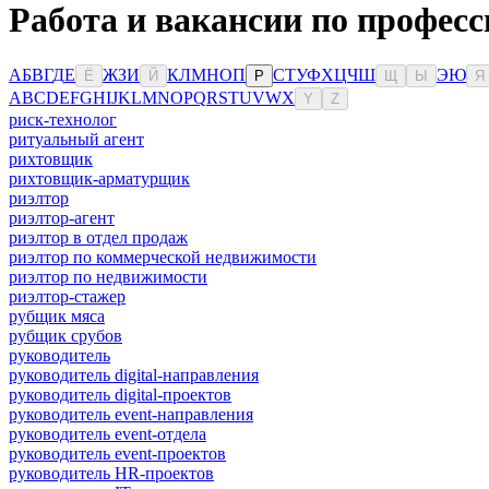
Работа и вакансии по профес
А
Б
В
Г
Д
Е
Ж
З
И
К
Л
М
Н
О
П
С
Т
У
Ф
Х
Ц
Ч
Ш
Э
Ю
Ё
Й
Р
Щ
Ы
Я
A
B
C
D
E
F
G
H
I
J
K
L
M
N
O
P
Q
R
S
T
U
V
W
X
Y
Z
риск-технолог
ритуальный агент
рихтовщик
рихтовщик-арматурщик
риэлтор
риэлтор-агент
риэлтор в отдел продаж
риэлтор по коммерческой недвижимости
риэлтор по недвижимости
риэлтор-стажер
рубщик мяса
рубщик срубов
руководитель
руководитель digital-направления
руководитель digital-проектов
руководитель event-направления
руководитель event-отдела
руководитель event-проектов
руководитель HR-проектов