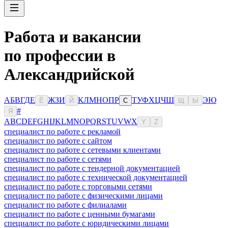
Работа и вакансии
по профессии в
Александрийской
А
Б
В
Г
Д
Е
Ж
З
И
К
Л
М
Н
О
П
Р
Т
У
Ф
Х
Ц
Ч
Ш
Э
Ю
Ё
Й
С
Щ
Ы
#
Я
A
B
C
D
E
F
G
H
I
J
K
L
M
N
O
P
Q
R
S
T
U
V
W
X
Y
Z
специалист по работе с рекламой
специалист по работе с сайтом
специалист по работе с сетевыми клиентами
специалист по работе с сетями
специалист по работе с тендерной документацией
специалист по работе с технической документацией
специалист по работе с торговыми сетями
специалист по работе с физическими лицами
специалист по работе с филиалами
специалист по работе с ценными бумагами
специалист по работе с юридическими лицами