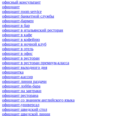
офисный консультант
официант
официант room service
официант банкетной службы
официант-бармен
официант в бар
официант в итальянский ресторан
официант в кафе
официант в кофейню
официант в ночной клуб
официант в отель
официант в офис
официант в ресторан
официант в ресторан премиум-класса
официант выходного дня
официантка
официант-кассир
официант линии раздачи
официант лобби-бара
официант на завтраки
официант ресторана
официант со знанием английского языка
официант-универсал
официант шведский стол
официант шведской линии