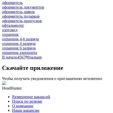
оформитель
оформитель документов
оформитель заявок
оформитель подарков
оформитель пропусков
офтальмолог
охотовед
охранник
охранник 4-6 разряда
охранник 4 разряда
охранник 6 разряда
охранник аэропорта
В начало
4
5
6
7
8
9
дальше
Скачайте приложение
Чтобы получать уведомления о приглашениях мгновенно
HeadHunter
Размещение вакансий
Поиск по резюме
О компании
Наши вакансии