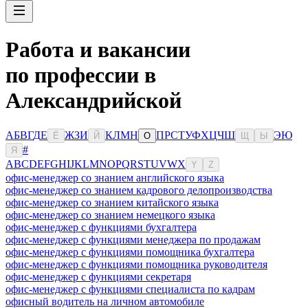
Работа и вакансии
по профессии в
Александрийской
А
Б
В
Г
Д
Е
Ж
З
И
К
Л
М
Н
П
Р
С
Т
У
Ф
Х
Ц
Ч
Ш
Э
Ю
Ё
Й
О
Щ
Ы
#
Я
A
B
C
D
E
F
G
H
I
J
K
L
M
N
O
P
Q
R
S
T
U
V
W
X
Y
Z
офис-менеджер со знанием английского языка
офис-менеджер со знанием кадрового делопроизводства
офис-менеджер со знанием китайского языка
офис-менеджер со знанием немецкого языка
офис-менеджер с функциями бухгалтера
офис-менеджер с функциями менеджера по продажам
офис-менеджер с функциями помощника бухгалтера
офис-менеджер с функциями помощника руководителя
офис-менеджер с функциями секретаря
офис-менеджер с функциями специалиста по кадрам
офисный водитель на личном автомобиле