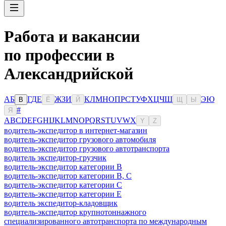
Работа и вакансии
по профессии в
Александрийской
А
Б
Г
Д
Е
Ж
З
И
К
Л
М
Н
О
П
Р
С
Т
У
Ф
Х
Ц
Ч
Ш
Э
Ю
В
Ё
Й
Щ
Ы
#
Я
A
B
C
D
E
F
G
H
I
J
K
L
M
N
O
P
Q
R
S
T
U
V
W
X
Y
Z
водитель-экспедитор в интернет-магазин
водитель-экспедитор грузового автомобиля
водитель-экспедитор грузового автотранспорта
водитель экспедитор-грузчик
водитель-экспедитор категории B
водитель-экспедитор категории B, C
водитель-экспедитор категории C
водитель-экспедитор категории Е
водитель экспедитор-кладовщик
водитель-экспедитор крупнотоннажного
специализированного автотранспорта по международным