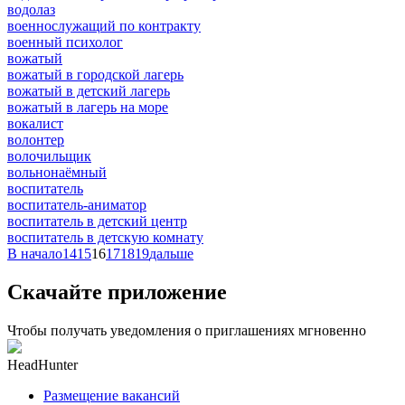
водолаз
военнослужащий по контракту
военный психолог
вожатый
вожатый в городской лагерь
вожатый в детский лагерь
вожатый в лагерь на море
вокалист
волонтер
волочильщик
вольнонаёмный
воспитатель
воспитатель-аниматор
воспитатель в детский центр
воспитатель в детскую комнату
В начало
14
15
16
17
18
19
дальше
Скачайте приложение
Чтобы получать уведомления о приглашениях мгновенно
HeadHunter
Размещение вакансий